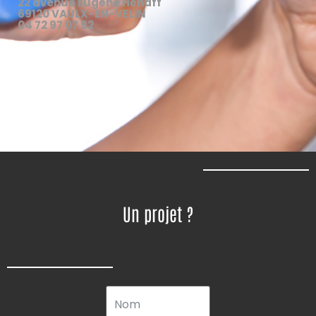
22 avenue Eugène Hénaff
69120 VAULX-EN-VELIN
04 72 97 07 92
Un projet ?