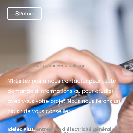
Retour
Nous sommes là pour vous éclairer
N’hésitez pas à nous contacter pour toute
demande d’informations ou pour étudier
avec vous votre projet. Nous nous ferons un
plaisir de vous conseiller.
Idelec Plus
,
entreprise d’électricité générale