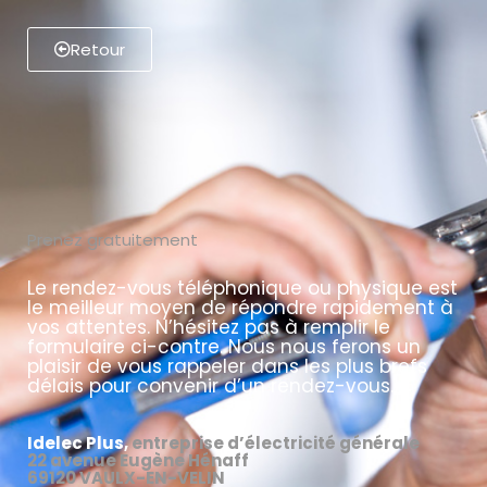
Retour
Prenez gratuitement
Le rendez-vous téléphonique ou physique est
le meilleur moyen de répondre rapidement à
vos attentes. N’hésitez pas à remplir le
formulaire ci-contre. Nous nous ferons un
plaisir de vous rappeler dans les plus brefs
délais pour convenir d’un rendez-vous.
Idelec Plus
,
entreprise d’électricité générale
22 avenue Eugène Hénaff
69120 VAULX-EN-VELIN