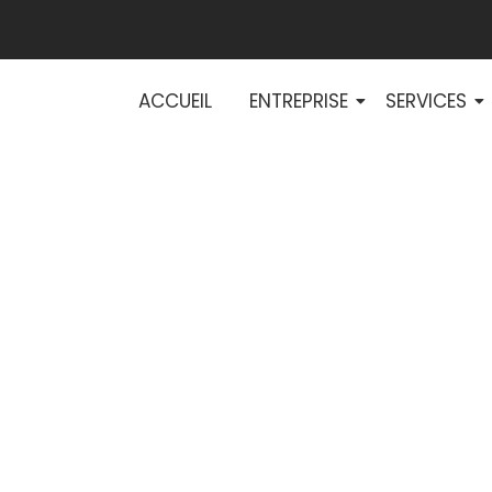
ACCUEIL
ENTREPRISE
SERVICES
 performance én
tertiaires : nos 