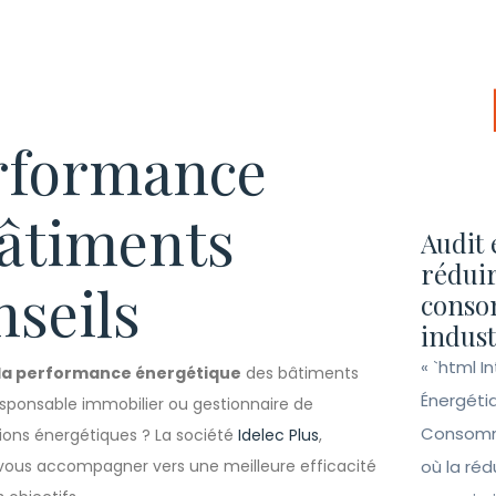
erformance
bâtiments
Audit 
réduir
nseils
conso
indust
« `html I
 la performance énergétique
des bâtiments
Énergéti
responsable immobilier ou gestionnaire de
Consomma
ions énergétiques ? La société
Idelec Plus
,
 vous accompagner vers une meilleure efficacité
où la ré