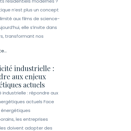
ets résidentiels modernes ?
ique n’est plus un concept
 limité aux films de science-
ujourd’hui, elle s’invite dans
rs, transformant nos
te...
icité industrielle :
dre aux enjeux
tiques actuels
té industrielle : répondre aux
nergétiques actuels Face
s énergétiques
rains, les entreprises
lles doivent adopter des