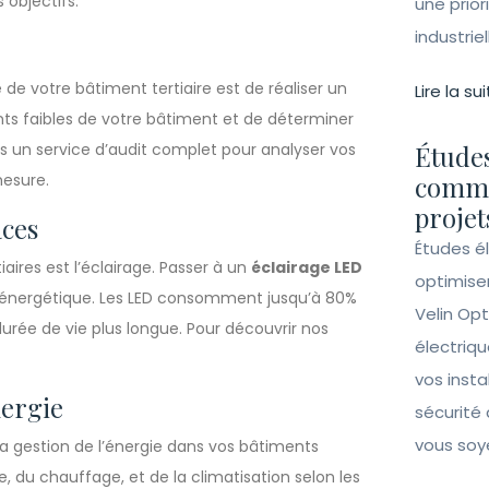
 objectifs.
une prior
industrie
e votre bâtiment tertiaire est de réaliser un
Lire la sui
ints faibles de votre bâtiment et de déterminer
ns un service d’audit complet pour analyser vos
Études
esure.
comme
projet
aces
Études é
ires est l’éclairage. Passer à un
éclairage LED
optimise
re énergétique. Les LED consomment jusqu’à 80%
Velin Opt
urée de vie plus longue. Pour découvrir nos
électriqu
vos insta
nergie
sécurité 
vous soy
a gestion de l’énergie dans vos bâtiments
e, du chauffage, et de la climatisation selon les