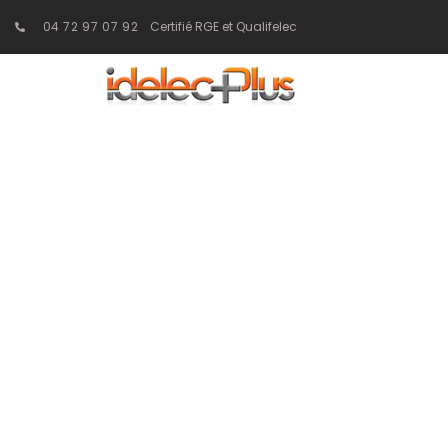
04 72 97 07 92
Certifié RGE et Qualifelec
5. Optimiser la
des bâtiments 