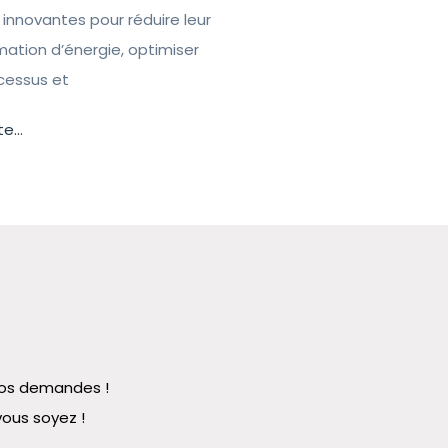
 innovantes pour réduire leur
tion d’énergie, optimiser
ocessus et
te...
 vos demandes !
vous soyez !