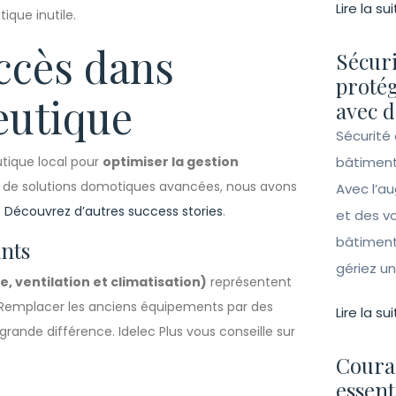
Lire la sui
ique inutile.
ccès dans
Sécuri
protég
eutique
avec d
Sécurité 
ique local pour
optimiser la gestion
bâtiment
e de solutions domotiques avancées, nous avons
Avec l’a
.
Découvrez d’autres success stories
.
et des vo
bâtiment
nts
gériez un 
, ventilation et climatisation)
représentent
Remplacer les anciens équipements par des
Lire la sui
ande différence. Idelec Plus vous conseille sur
Couran
essent