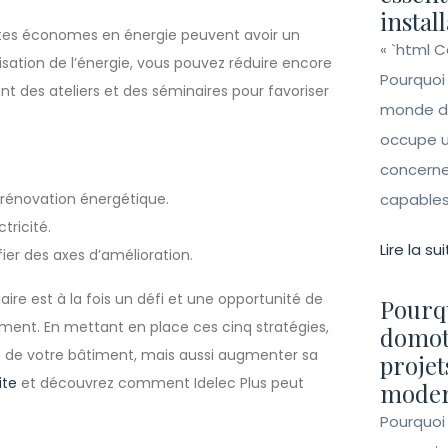
instal
stes économes en énergie peuvent avoir un
« `html 
lisation de l’énergie, vous pouvez réduire encore
Pourquoi
 des ateliers et des séminaires pour favoriser
monde de 
occupe un
concerne 
a rénovation énergétique.
capables 
tricité.
Lire la sui
ier des axes d’amélioration.
re est à la fois un défi et une opportunité de
Pourqu
ment. En mettant en place ces cinq stratégies,
domot
e de votre bâtiment, mais aussi augmenter sa
projet
ite
et découvrez comment Idelec Plus peut
moder
Pourquoi