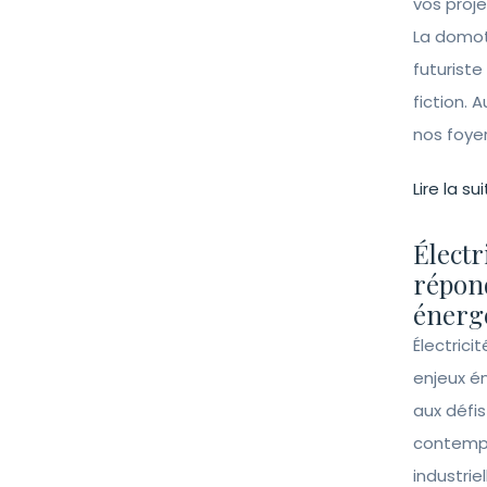
vos proj
La domot
futuriste
fiction. A
nos foye
Lire la sui
Électr
répon
énergé
Électrici
enjeux é
aux défi
contempo
industrie