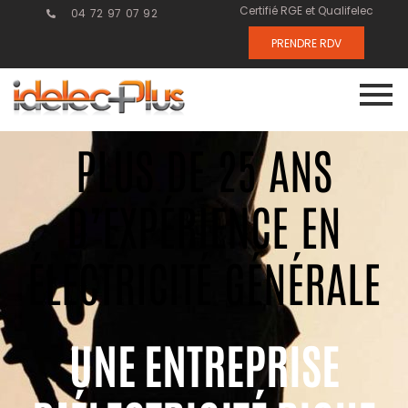
Certifié RGE et Qualifelec
04 72 97 07 92
PRENDRE RDV
PLUS DE 25 ANS
D’EXPÉRIENCE EN
ÉLECTRICITÉ GÉNÉRALE
UNE ENTREPRISE