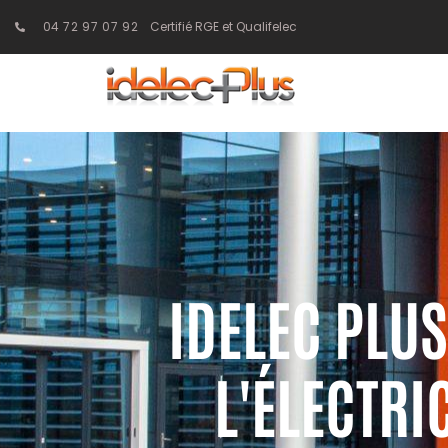
04 72 97 07 92
Certifié RGE et Qualifelec
IDELEC PLUS
L'ÉLECTRI