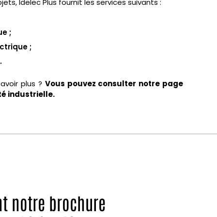
ets, Idelec Plus fournit les services suivants :
e ;
ctrique ;
.
avoir plus ?
Vous pouvez consulter notre page
té industrielle.
nt notre brochure