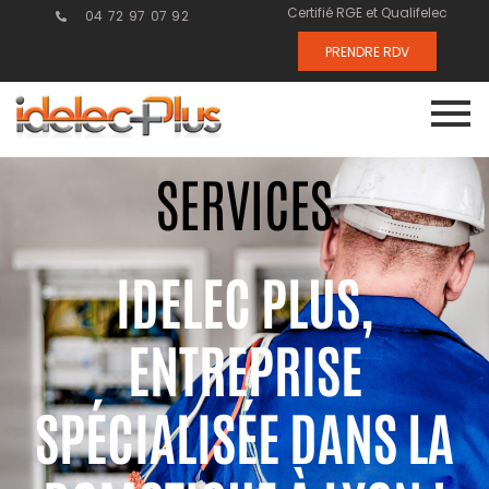
Certifié RGE et Qualifelec
04 72 97 07 92
PRENDRE RDV
SERVICES
IDELEC PLUS,
ENTREPRISE
SPÉCIALISÉE DANS LA