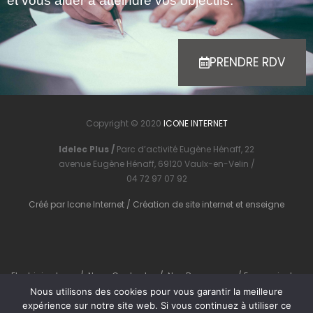
et vous aider à atteindre vos objectifs.
PRENDRE RDV
Copyright © 2020
ICONE INTERNET
Idelec Plus /
Parc d’activité Eugène Hénaff, 22
avenue Eugène Hénaff, 69120 Vaulx-en-Velin /
04 72 97 07 92
Créé par
Icone Internet
/
Création de site internet
et
enseigne
Electricien Lyon
/
Nous Contacter
/
Nos Ressources
/
En savoir plus
Nous utilisons des cookies pour vous garantir la meilleure
expérience sur notre site web. Si vous continuez à utiliser ce