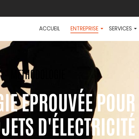
ACCUEIL
ENTREPRISE
SERVICES
METHODOLOGIE
IE EPROUVÉE POUR
JETS D'ÉLECTRICITÉ