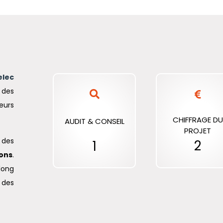
elec
 des
eurs
CHIFFRAGE DU
AUDIT & CONSEIL
PROJET
 des
2
1
ions
.
long
 des