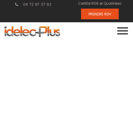
Certifié RGE et Qualifelec
04 72 97 07 92
PRENDRE RDV
Courant fort :
les solutions
adaptées aux