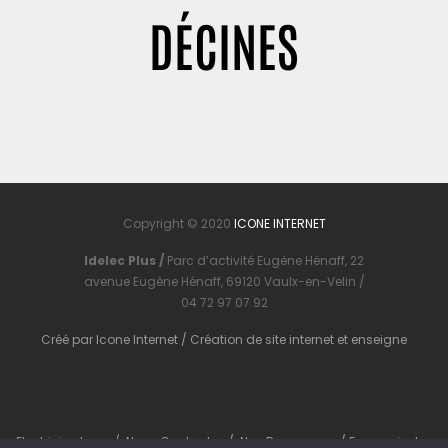
DÉCINES
Copyright © 2020
ICONE INTERNET
Idelec Plus /
Parc d’activité Eugène Hénaff, 22
avenue Eugène Hénaff, 69120 Vaulx-en-Velin /
04 72 97 07 92
Créé par
Icone Internet
/
Création de site internet
et
enseigne
Electricien Lyon
/
Nous Contacter
/
Nos Ressources
/
En savoir plus