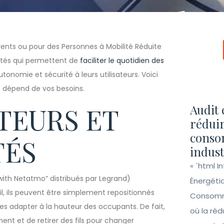
nts ou pour des Personnes à Mobilité Réduite
ctés qui permettent de
faciliter le quotidien des
tonomie et sécurité à leurs utilisateurs. Voici
ut dépend de vos besoins.
PTEURS ET
Audit 
réduir
conso
TÉS
indust
« `html I
th Netatmo” distribués par Legrand)
Énergéti
fil, ils peuvent être simplement repositionnés
Consomma
les adapter à la hauteur des occupants. De fait,
où la ré
ent et de retirer des fils pour changer