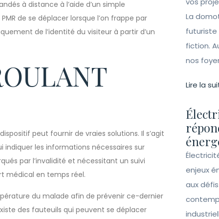
vos proj
ndés à distance à l’aide d’un simple
La domot
PMR de se déplacer lorsque l’on frappe par
futuriste
iquement de l’identité du visiteur à partir d’un
fiction. A
nos foye
 ROULANT
Lire la sui
Électr
répon
positif peut fournir de vraies solutions. Il s’agit
énergé
 lui indiquer les informations nécessaires sur
Électrici
qués par l’invalidité et nécessitant un suivi
enjeux é
ort médical en temps réel.
aux défi
empérature du malade afin de prévenir ce-dernier
contempo
existe des fauteuils qui peuvent se déplacer
industrie