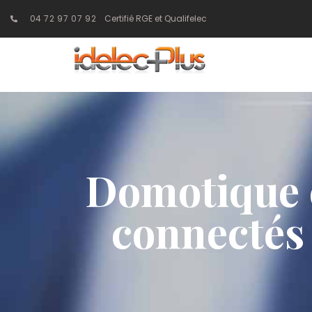
04 72 97 07 92
Certifié RGE et Qualifelec
Domotique e
connectés