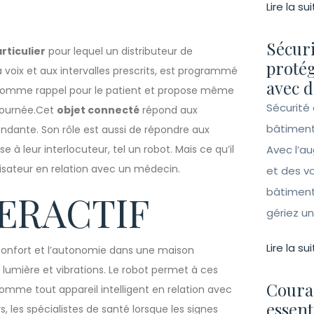
Lire la sui
Sécuri
rticulier
pour lequel un distributeur de
protég
 voix et aux intervalles prescrits, est programmé
avec d
agit comme rappel pour le patient et propose même
Sécurité 
 journée.Cet
objet connecté
répond aux
bâtiment
dante. Son rôle est aussi de répondre aux
à leur interlocuteur, tel un robot. Mais ce qu’il
Avec l’a
lisateur en relation avec un médecin.
et des vo
bâtiment
TERACTIF
gériez un 
Lire la sui
le confort et l’autonomie dans une maison
 lumière et vibrations. Le robot permet à ces
Couran
mme tout appareil intelligent en relation avec
essent
, les spécialistes de santé lorsque les signes