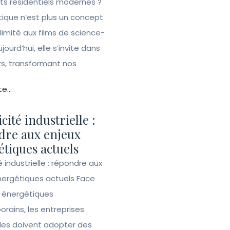
ets résidentiels modernes ?
ique n’est plus un concept
 limité aux films de science-
ujourd’hui, elle s’invite dans
rs, transformant nos
te...
icité industrielle :
dre aux enjeux
tiques actuels
té industrielle : répondre aux
nergétiques actuels Face
s énergétiques
rains, les entreprises
lles doivent adopter des