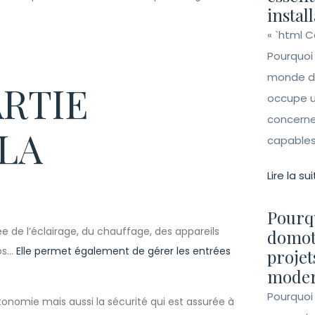
instal
« `html 
Pourquoi
monde de 
RTIE
occupe un
concerne 
LA
capables 
Lire la sui
Pourqu
ée de l’éclairage, du chauffage, des appareils
domot
ios…
Elle permet également de gérer les entrées
projet
moder
Pourquoi
utonomie mais aussi la sécurité qui est assurée à