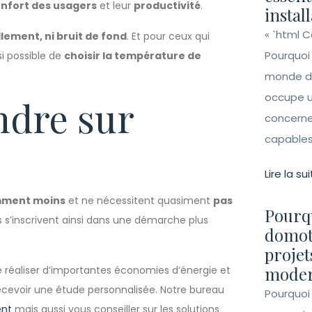
onfort des usagers
et leur
productivité
.
instal
« `html 
illement, ni bruit de fond
. Et pour ceux qui
Pourquoi
si possible de
choisir la température de
monde de 
occupe un
ndre sur
concerne 
capables 
Lire la sui
ment moins
et ne nécessitent quasiment
pas
Pourqu
s s’inscrivent ainsi dans une démarche plus
domot
projet
moder
réaliser d’importantes économies d’énergie et
cevoir une étude personnalisée. Notre bureau
Pourquoi
ent
mais aussi vous conseiller sur les solutions