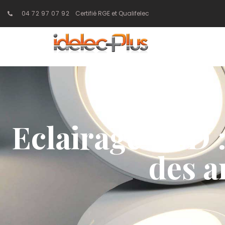
04 72 97 07 92
Certifié RGE et Qualifelec
Eclairage LED :
des 