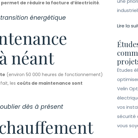
une prior
D permet de réduire la facture d’électricité
.
industrie
transition énergétique
Lire la sui
intenance
Études
à néant
comme
projet
Études é
nte
(environ 50 000 heures de fonctionnement)
optimise
ait, les
coûts de maintenance sont
Velin Opt
électriqu
oublier dès à présent
vos insta
sécurité 
échauffement
vous soy