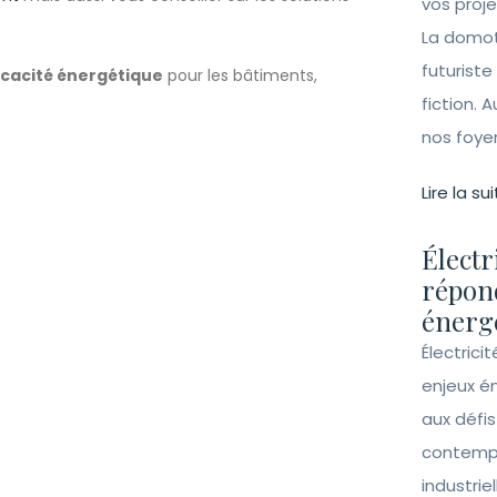
vos proj
La domot
futuriste
icacité énergétique
pour les bâtiments,
fiction. A
nos foye
Lire la sui
Électr
répon
énergé
Électrici
enjeux é
aux défi
contempo
industrie