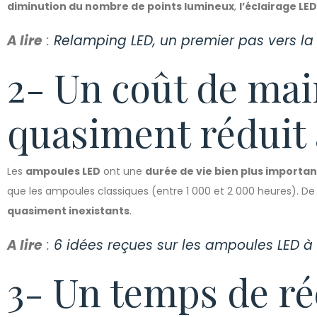
diminution du nombre de points lumineux
,
l’éclairage LE
A lire
:
Relamping LED, un premier pas vers la 
2- Un coût de ma
quasiment réduit 
Les
ampoules LED
ont une
durée de vie bien plus importa
que les ampoules classiques (entre 1 000 et 2 000 heures). De f
quasiment inexistants
.
A lire
:
6 idées reçues sur les ampoules LED à 
3- Un temps de r