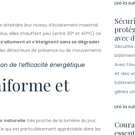
Lire la sui
Sécuri
atteindre leur niveau d’éclairement maximal.
protég
 plus, elles chauffent peu (entre 30° et 40°C) ce
avec d
s
s’allument et s’éteignent sans se dégrader
Sécurité 
 à des détecteurs de présence ou de mouvements.
bâtiment
tion de l’efficacité énergétique
Avec l’a
et des vo
niforme et
bâtiment
gériez un 
Lire la sui
r naturelle
très proche de la lumière du jour,
Couran
Ce qui est particulièrement appréciable dans les
essent