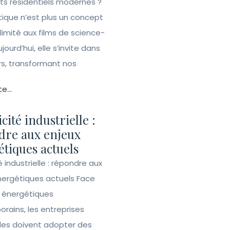
ets résidentiels modernes ?
ique n’est plus un concept
 limité aux films de science-
ujourd’hui, elle s’invite dans
rs, transformant nos
te...
icité industrielle :
dre aux enjeux
tiques actuels
té industrielle : répondre aux
nergétiques actuels Face
s énergétiques
rains, les entreprises
lles doivent adopter des