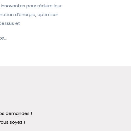
 innovantes pour réduire leur
tion d’énergie, optimiser
ocessus et
te...
 vos demandes !
vous soyez !