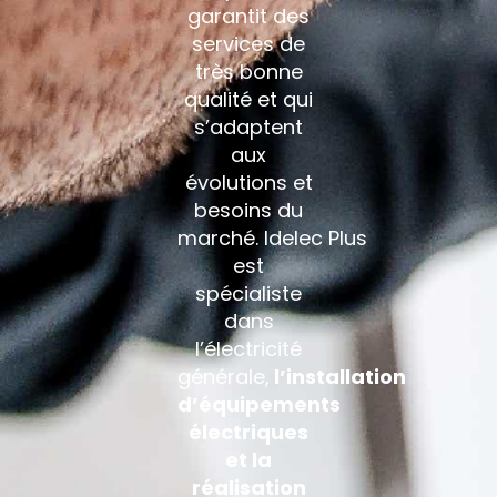
garantit des
services de
très bonne
qualité et qui
s’adaptent
aux
évolutions et
besoins du
marché.
Idelec
Plus
est
spécialiste
dans
l’électricité
générale,
l’installation
d’équipements
électriques
et la
réalisation