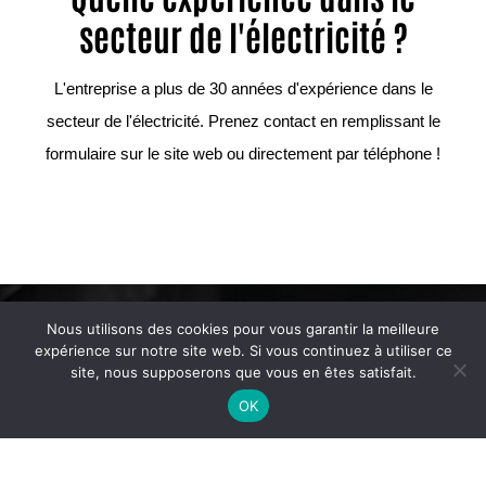
secteur de l'électricité ?
L'entreprise a plus de 30 années d'expérience dans le
secteur de l'électricité. Prenez contact en remplissant le
formulaire sur le site web ou directement par téléphone !
Un projet d’électricité générale s’envisage au cas
Nous utilisons des cookies pour vous garantir la meilleure
par cas. Chaque client est unique et a des
expérience sur notre site web. Si vous continuez à utiliser ce
site, nous supposerons que vous en êtes satisfait.
besoins différents. C’est pourquoi, nos chargés
OK
d’affaires se tiennent à votre disposition pour
étudier, avec vous, votre projet.