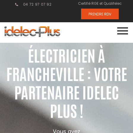
Certifié RGE et Qualifelec
04 72 97 07 92
PRENDRE RDV
ÉLECTRICIEN À
FRANCHEVILLE : VOTRE
PARTENAIRE IDELEC
PLUS !
Vous avez