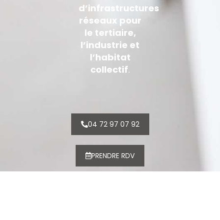
d’infrastructures
réseaux pour
le tertiaire,
l’industrie et
l’habitat
collectif
.
04 72 97 07 92
PRENDRE RDV