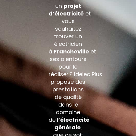
un
projet
d’électricité
et
vous
souhaitez
trouver un
électricien
à
Francheville
et
ses alentours
pour le
réaliser ?
Idelec
Plus
propose des
prestations
de qualité
dans le
domaine
de
l’électricité
générale
,
que ce soit