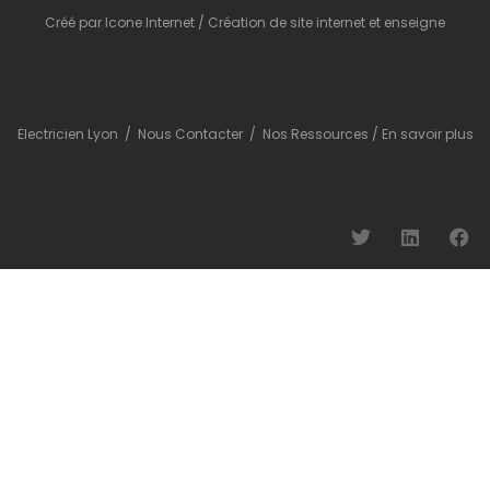
Créé par
Icone Internet
/
Création de site internet
et
enseigne
Electricien Lyon
/
Nous Contacter
/
Nos Ressources
/
En savoir plus