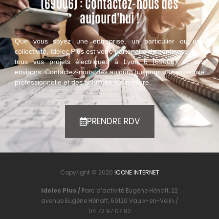
(69006) : Contactez-nous dès
aujourd'hui !
Que vous soyez une entreprise, un particulier ou une
collectivité, Idelec Plus est votre partenaire de confiance pour
tous vos projets électriques à Lyon 6 (69006) et ses
environs. Contactez-nous dès aujourd’hui pour une expertise
professionnelle et des solutions sur mesure.
PRENDRE RDV
Copyright © 2020
ICONE INTERNET
Idelec Plus /
Parc d’activité Eugène Hénaff, 22
avenue Eugène Hénaff, 69120 Vaulx-en-Velin /
04 72 97 07 92