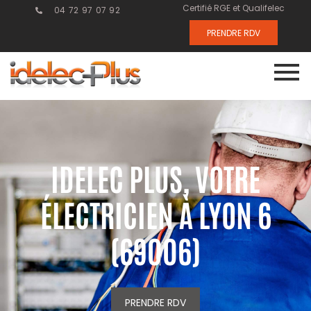
Certifié RGE et Qualifelec
04 72 97 07 92
PRENDRE RDV
IDELEC PLUS, VOTRE
ÉLECTRICIEN À LYON 6
(69006)
PRENDRE RDV