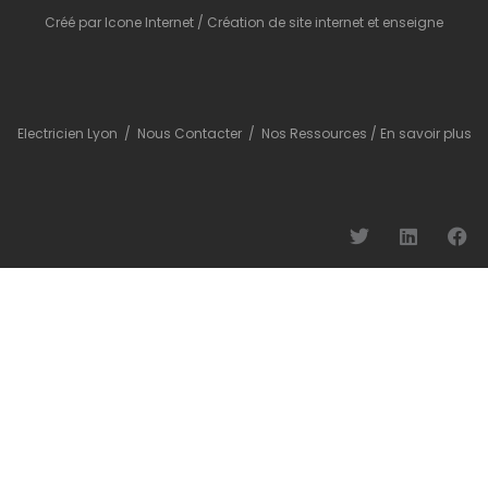
Créé par
Icone Internet
/
Création de site internet
et
enseigne
Electricien Lyon
/
Nous Contacter
/
Nos Ressources
/
En savoir plus