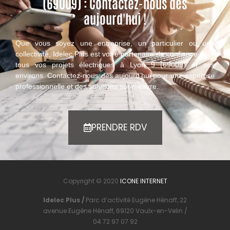
(69009) : Contactez-nous dès
aujourd'hui !
Que vous soyez une entreprise, un particulier ou une
collectivité, Idelec Plus est votre partenaire de confiance pour
tous vos projets électriques à Lyon 9 (69009) et ses
environs. Contactez-nous dès aujourd’hui pour une expertise
professionnelle et des solutions sur mesure.
PRENDRE RDV
Copyright © 2020
ICONE INTERNET
Idelec Plus /
Parc d’activité Eugène Hénaff, 22
avenue Eugène Hénaff, 69120 Vaulx-en-Velin /
04 72 97 07 92