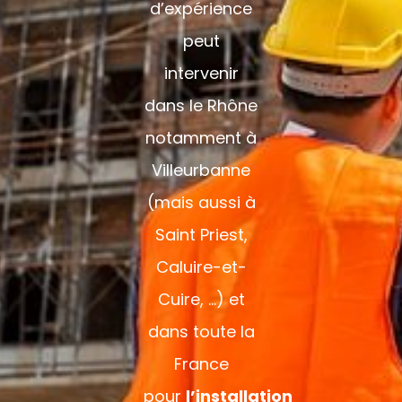
d’expérience
peut
intervenir
dans le Rhône
notamment à
Villeurbanne
(mais aussi à
Saint
Priest
,
Caluire-et-
Cuire, …) et
dans toute la
France
pour
l’installation