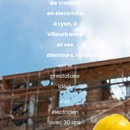
de travaux
en électricité
à Lyon, à
Villeurbanne
et ses
alentours,
Idelec
Plus
est le
prestataire
idéal.
Cet
électricien
avec 30 ans