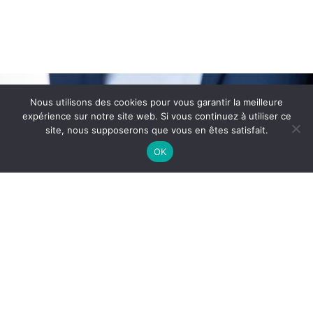
Un projet d’électricité générale s’envisage au cas
Nous utilisons des cookies pour vous garantir la meilleure
par cas. Chaque client est unique et a des
expérience sur notre site web. Si vous continuez à utiliser ce
site, nous supposerons que vous en êtes satisfait.
besoins différents. C’est pourquoi, nos chargés
OK
d’affaires se tiennent à votre disposition pour
étudier, avec vous, votre projet.
PRENDRE RDV
Copyright © 2020
ICONE INTERNET