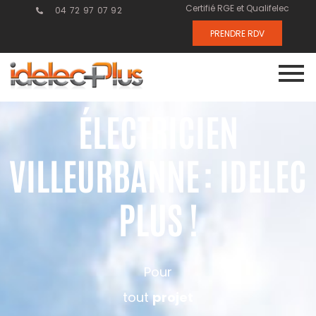
Certifié RGE et Qualifelec
04 72 97 07 92
PRENDRE RDV
ÉLECTRICIEN
VILLEURBANNE : IDELEC
PLUS !
Pour
tout
projet