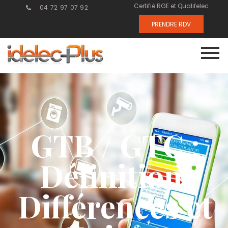
Certifié RGE et Qualifelec
04 72 97 07 92
PRENDRE RDV
GTB / GTC :
Définition,
Différences et