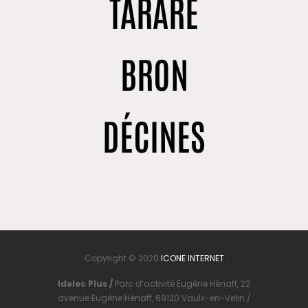
TARARE
BRON
DÉCINES
Copyright © 2020
ICONE INTERNET
Idelec Plus /
Parc d’activité Eugène Hénaff, 22
avenue Eugène Hénaff, 69120 Vaulx-en-Velin /