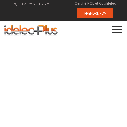
Certifié RGE et Qualifelec
04 72 97 07 92
PRENDRE RDV
Les
innovations en
courant fort