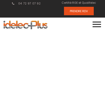
Certifié RGE et Qualifelec
04 72 97 07 92
PRENDRE RDV
Les objets
connectés :
révolutionner