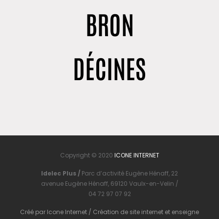
BRON
DÉCINES
Copyright © 2020
ICONE INTERNET
Idelec Plus /
Parc d’activité Eugène Hénaff, 22
avenue Eugène Hénaff, 69120 Vaulx-en-Velin /
04 72 97 07 92
Créé par
Icone Internet
/
Création de site internet
et
enseigne