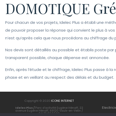
DOMOTIQUE Gréz
Pour chacun de vos projets, Idelec Plus a établi une méth
de pouvoir proposer la réponse qui convient le plus à vo
n’est qu’après cela que nous procédons au chiffrage du p
Nos devis sont détaillés au possible et établis poste pa
transparent possible, chaque dépense est annoncée.
Enfin, après l’étude et le chiffrage, Idelec Plus passe à 
phase et en veillant au respect des délais et du budget.
Copyright © 2020
ICONE INTERNET
Electric
Idelec Plus /
Parc d’activité Eugène Hénaff, 22
avenue Eugène Hénaff, 69120 Vaulx-en-Velin /
04 72 97 07 92