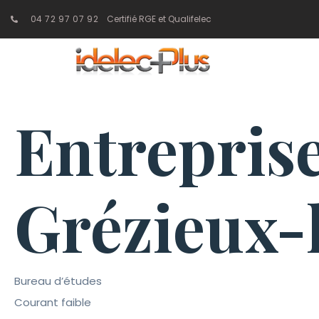
04 72 97 07 92
Certifié RGE et Qualifelec
Entreprise
Grézieux-
Bureau d’études
Courant faible