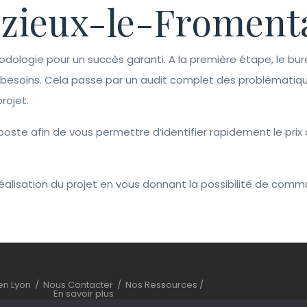
ieux-le-Froment
odologie pour un succès garanti. A la première étape, le bur
s besoins. Cela passe par un audit complet des problématiq
rojet.
r poste afin de vous permettre d’identifier rapidement le pr
la réalisation du projet en vous donnant la possibilité de co
ien Lyon
/
Nous Contacter
/
Nos Ressources
/
En savoir plus