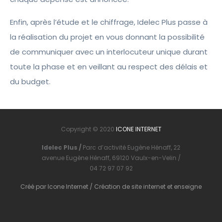
Enfin, après l’étude et le chiffrage, Idelec Plus passe à
la réalisation du projet en vous donnant la possibilité
de communiquer avec un interlocuteur unique durant
toute la phase et en veillant au respect des délais et
du budget.
Copyright © 2020
ICONE INTERNET
Idelec Plus /
Parc d’activité Eugène Hénaff, 22
avenue Eugène Hénaff, 69120 Vaulx-en-Velin /
04 72 97 07 92
Créé par
Icone Internet
/
Création de site internet
et
enseigne