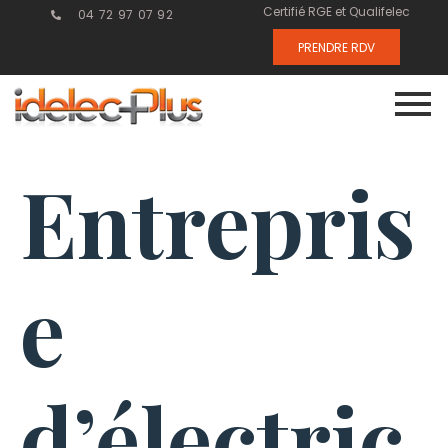
Certifié RGE et Qualifelec
04 72 97 07 92
PRENDRE RDV
Entrepris
e
d’électric