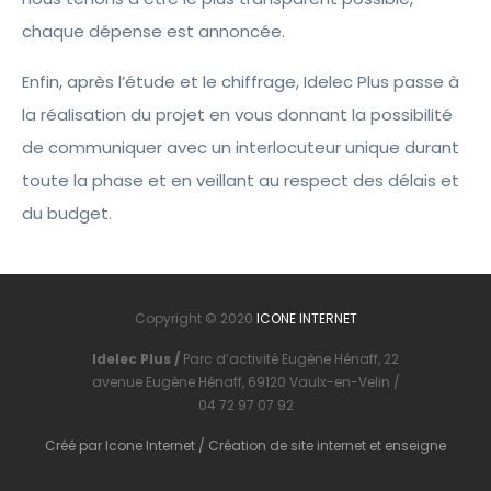
chaque dépense est annoncée.
Enfin, après l’étude et le chiffrage, Idelec Plus passe à
la réalisation du projet en vous donnant la possibilité
de communiquer avec un interlocuteur unique durant
toute la phase et en veillant au respect des délais et
du budget.
Copyright © 2020
ICONE INTERNET
Idelec Plus /
Parc d’activité Eugène Hénaff, 22
avenue Eugène Hénaff, 69120 Vaulx-en-Velin /
04 72 97 07 92
Créé par
Icone Internet
/
Création de site internet
et
enseigne