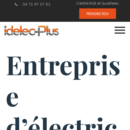
Certifié RGE et Qualifelec
04 72 97 07 92
PRENDRE RDV
Entrepris
e
d’électric