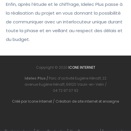
Enfin, après l’étude et le chiffrage, Idelec Plus passe à
la réalisation du projet en vous donnant la possibilité
de communiquer avec un interlocuteur unique durant
toute la phase et en veillant au respect des délais et
du budget.
Copyright © 2020
ICONE INTERNET
Idelec Plus /
Parc d’activité Eugène Hénaff, 22
avenue Eugène Hénaff, 69120 Vaulx-en-Velin /
04 72 97 07 92
Créé par
Icone Internet
/
Création de site internet
et
enseigne