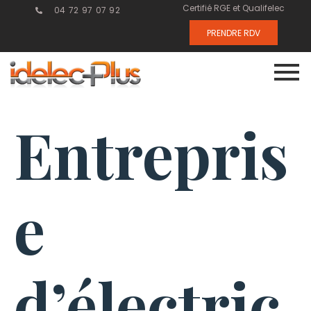
Certifié RGE et Qualifelec
04 72 97 07 92
PRENDRE RDV
Entrepris
e
d’électric