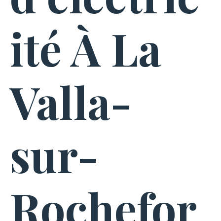
ité À La
Valla-
sur-
Rochefor