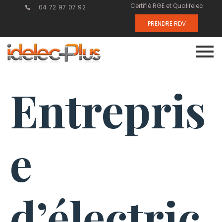
Certifié RGE et Qualifelec
04 72 97 07 92
PRENDRE RDV
Entrepris
e
d’électric