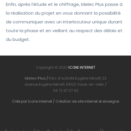
Enfin, après l’étude et le chiffrage, Idelec Plus passe à
la réalisation du projet en vous donnant la possibilité
de communiquer avec un interlocuteur unique durant
toute la phase et en veillant au respect des délais et
du budget.
Copyright © 2020
ICONE INTERNET
Idelec Plus /
Parc d’activité Eugène Hénaff, 22
avenue Eugène Hénaff, 69120 Vaulx-en-Velin /
04 72 97 07 92
Créé par
Icone Internet
/
Création de site internet
et
enseigne