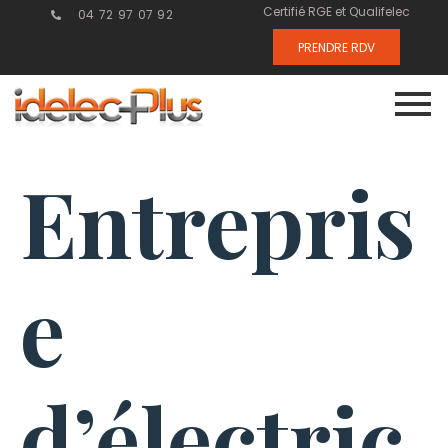
Certifié RGE et Qualifelec
04 72 97 07 92
PRENDRE RDV
Entrepris
e
d’électric