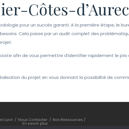
er-Côtes-d’Aurec
odologie pour un succès garanti. A la première étape, le bur
s besoins. Cela passe par un audit complet des problématiq
rojet.
r poste afin de vous permettre d’identifier rapidement le pr
la réalisation du projet en vous donnant la possibilité de co
ien Lyon
/
Nous Contacter
/
Nos Ressources
/
En savoir plus