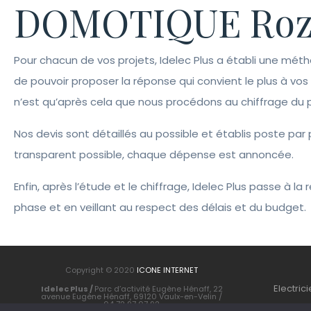
DOMOTIQUE Rozi
Pour chacun de vos projets, Idelec Plus a établi une méth
de pouvoir proposer la réponse qui convient le plus à vo
n’est qu’après cela que nous procédons au chiffrage du p
Nos devis sont détaillés au possible et établis poste pa
transparent possible, chaque dépense est annoncée.
Enfin, après l’étude et le chiffrage, Idelec Plus passe à 
phase et en veillant au respect des délais et du budget.
Copyright © 2020
ICONE INTERNET
Electric
Idelec Plus /
Parc d’activité Eugène Hénaff, 22
avenue Eugène Hénaff, 69120 Vaulx-en-Velin /
04 72 97 07 92