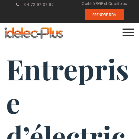
Certifié RGE et Qualifelec
04 72 97 07 92
PRENDRE RDV
Entrepris
e
d’électric