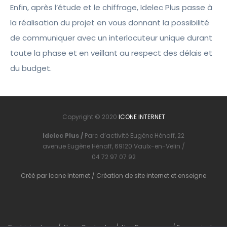
Enfin, après l’étude et le chiffrage, Idelec Plus passe à
la réalisation du projet en vous donnant la possibilité
de communiquer avec un interlocuteur unique durant
toute la phase et en veillant au respect des délais et
du budget.
Copyright © 2020
ICONE INTERNET
Idelec Plus /
Parc d’activité Eugène Hénaff, 22
avenue Eugène Hénaff, 69120 Vaulx-en-Velin /
04 72 97 07 92
Créé par
Icone Internet
/
Création de site internet
et
enseigne