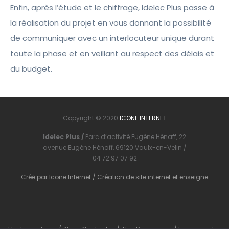
Enfin, après l’étude et le chiffrage, Idelec Plus passe à
la réalisation du projet en vous donnant la possibilité
de communiquer avec un interlocuteur unique durant
toute la phase et en veillant au respect des délais et
du budget.
Copyright © 2020
ICONE INTERNET
Idelec Plus /
Parc d’activité Eugène Hénaff, 22
avenue Eugène Hénaff, 69120 Vaulx-en-Velin /
04 72 97 07 92
Créé par
Icone Internet
/
Création de site internet
et
enseigne