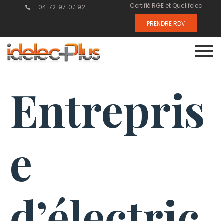
Certifié RGE et Qualifelec
04 72 97 07 92
PRENDRE RDV
Entrepris
e
d’électric