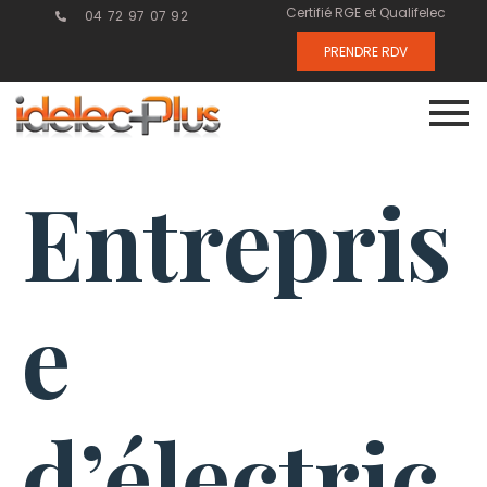
Certifié RGE et Qualifelec
04 72 97 07 92
PRENDRE RDV
Entrepris
e
d’électric