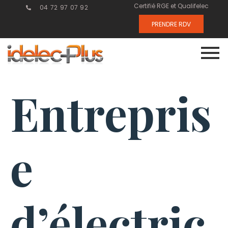
Certifié RGE et Qualifelec
04 72 97 07 92
PRENDRE RDV
Entrepris
e
d’électric