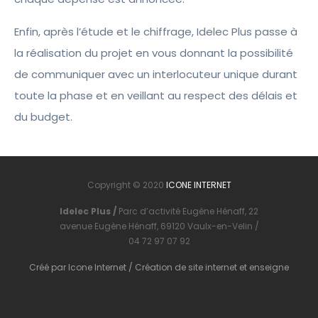
Enfin, après l’étude et le chiffrage, Idelec Plus passe à
la réalisation du projet en vous donnant la possibilité
de communiquer avec un interlocuteur unique durant
toute la phase et en veillant au respect des délais et
du budget.
Copyright © 2020
ICONE INTERNET
Idelec Plus /
Parc d’activité Eugène Hénaff, 22
avenue Eugène Hénaff, 69120 Vaulx-en-Velin /
04 72 97 07 92
Créé par
Icone Internet
/
Création de site internet
et
enseigne