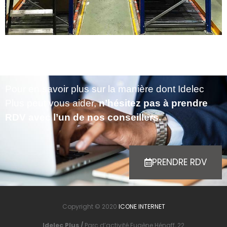
Pour en savoir plus sur la manière dont Idelec
Plus peut vous aider,
n’hésitez pas à prendre
RDV avec l’un de nos conseillers.
PRENDRE RDV
Copyright © 2020
ICONE INTERNET
Idelec Plus /
Parc d’activité Eugène Hénaff, 22