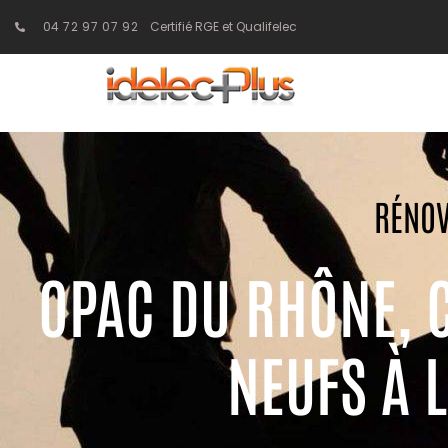
04 72 97 07 92
Certifié RGE et Qualifelec
RÉNOV
OPAC DU RHÔNE, 
NEUFS À 