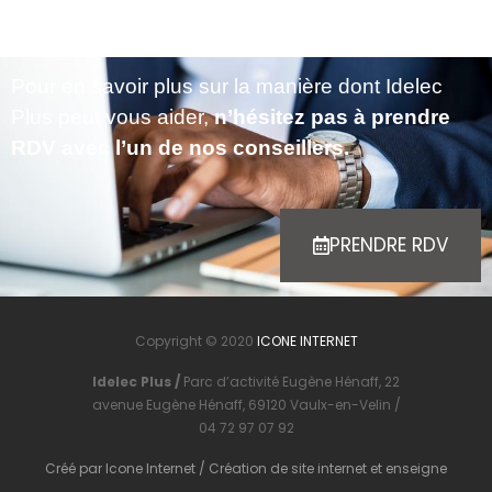
Pour en savoir plus sur la manière dont Idelec
Plus peut vous aider,
n’hésitez pas à prendre
RDV avec l’un de nos conseillers.
PRENDRE RDV
Copyright © 2020
ICONE INTERNET
Idelec Plus /
Parc d’activité Eugène Hénaff, 22
avenue Eugène Hénaff, 69120 Vaulx-en-Velin /
04 72 97 07 92
Créé par
Icone Internet
/
Création de site internet
et
enseigne