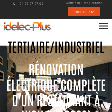
Certifié RGE et Qualifelec
04 72 97 07 92
PRENDRE RDV
TERTIAIRE/INDUSTRIEL
RÉNOVATION
ÉLECTRIQUE COMPLÈTE
D'UN RESTAURANT À