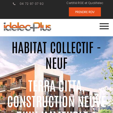
Certifié RGE et Qualifelec
04 72 97 07 92
PRENDRE RDV
HABITAT COLLECTIF -
NEUF
TERRA CITTA,
CONSTRUCTION NEUVE