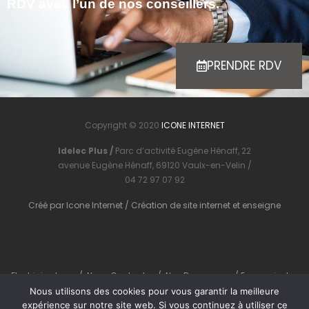
RDV avec l’un de nos conseillers.
PRENDRE RDV
Copyright © 2020
ICONE INTERNET
Idelec Plus /
Parc d’activité Eugène Hénaff, 22
avenue Eugène Hénaff, 69120 Vaulx-en-Velin /
04 72 97 07 92
Créé par
Icone Internet
/
Création de site internet
et
enseigne
Electricien Lyon
/
Nous Contacter
/
Nos Ressources
/
En savoir plus
Nous utilisons des cookies pour vous garantir la meilleure
expérience sur notre site web. Si vous continuez à utiliser ce