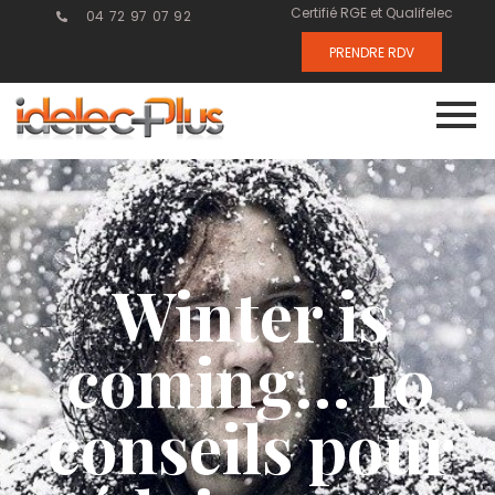
Certifié RGE et Qualifelec
04 72 97 07 92
PRENDRE RDV
Winter is
coming… 10
conseils pour