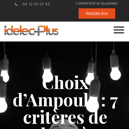
Certifié RGE et Qualifelec
04 72 97 07 92
PRENDRE RDV
Choix
d’Ampoule : 7
critères de