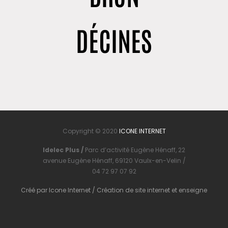
DÉCINES
Copyright © 2020
ICONE INTERNET
Idelec Plus /
Parc d’activité Eugène Hénaff, 22
avenue Eugène Hénaff, 69120 Vaulx-en-Velin /
04 72 97 07 92
Créé par
Icone Internet
/
Création de site internet
et
enseigne