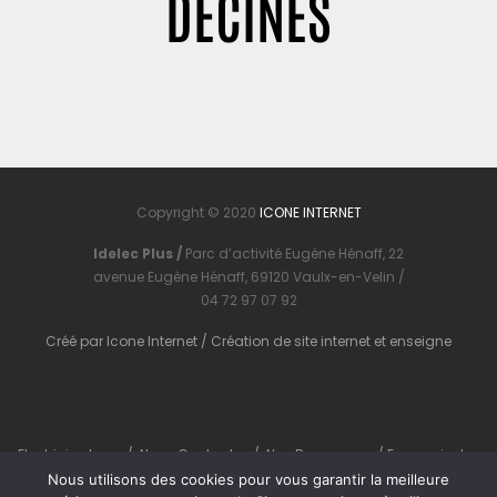
DÉCINES
Copyright © 2020
ICONE INTERNET
Idelec Plus /
Parc d’activité Eugène Hénaff, 22
avenue Eugène Hénaff, 69120 Vaulx-en-Velin /
04 72 97 07 92
Créé par
Icone Internet
/
Création de site internet
et
enseigne
Electricien Lyon
/
Nous Contacter
/
Nos Ressources
/
En savoir plus
Nous utilisons des cookies pour vous garantir la meilleure