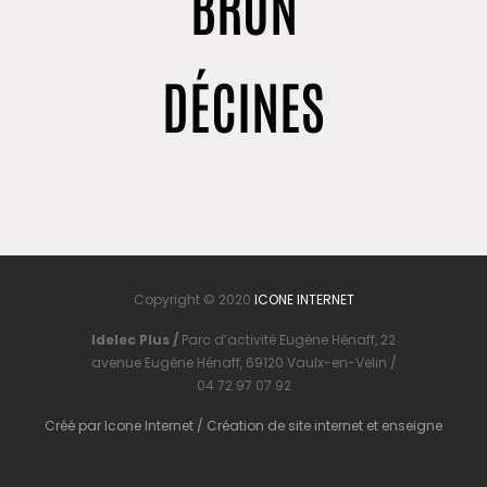
BRON
DÉCINES
Copyright © 2020
ICONE INTERNET
Idelec Plus /
Parc d’activité Eugène Hénaff, 22
avenue Eugène Hénaff, 69120 Vaulx-en-Velin /
04 72 97 07 92
Créé par
Icone Internet
/
Création de site internet
et
enseigne