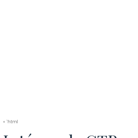
investissement
rentable pour
l’avenir
« `html