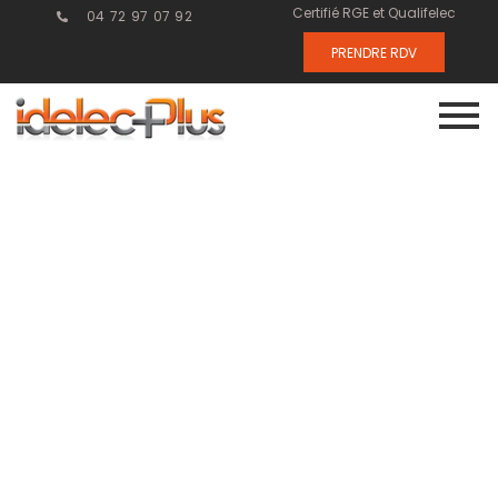
Certifié RGE et Qualifelec
04 72 97 07 92
PRENDRE RDV
Intégrer la
GTB dans le
neuf : un