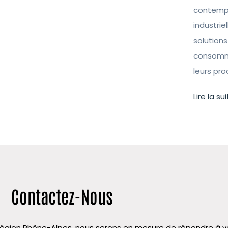
contempo
industrie
solutions
consomma
leurs pr
Lire la sui
Contactez-Nous
la région Rhône-Alpes, nous serons en mesure de répondre à