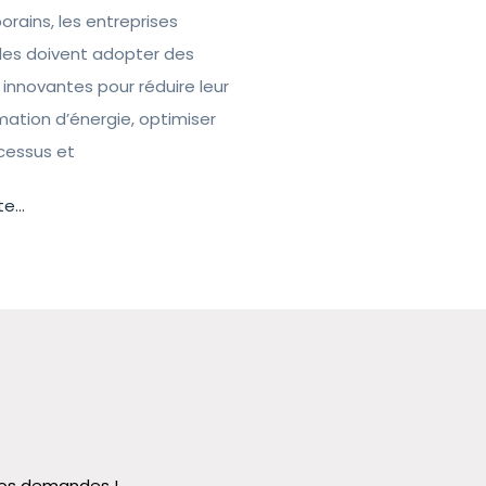
rains, les entreprises
lles doivent adopter des
 innovantes pour réduire leur
tion d’énergie, optimiser
ocessus et
te...
 vos demandes !