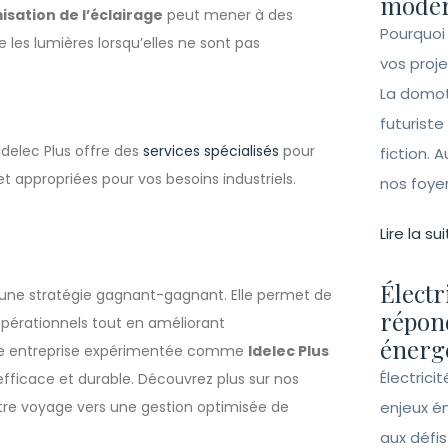
moder
misation de l’éclairage
peut mener à des
Pourquoi
les lumières lorsqu’elles ne sont pas
vos proj
La domot
futuriste
Idelec Plus offre des
services spécialisés
pour
fiction. A
 et appropriées pour vos besoins industriels.
nos foye
Lire la sui
Électr
st une stratégie gagnant-gagnant. Elle permet de
répon
pérationnels tout en améliorant
énergé
 une entreprise expérimentée comme
Idelec Plus
Électrici
fficace et durable. Découvrez plus sur nos
e voyage vers une gestion optimisée de
enjeux é
aux défi