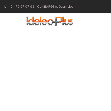
04 72 97 07 92
Certifié RGE et Qualifelec
Les 10 strat
gestion de l’éc