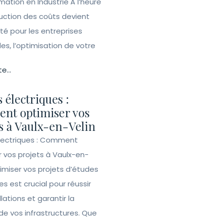
tion en Industrie À l’heure
duction des coûts devient
ité pour les entreprises
lles, l’optimisation de votre
te...
 électriques :
nt optimiser vos
s à Vaulx-en-Velin
lectriques : Comment
r vos projets à Vaulx-en-
imiser vos projets d’études
es est crucial pour réussir
llations et garantir la
de vos infrastructures. Que