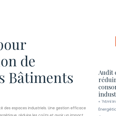
 pour
ion de
es Bâtiments
Audit 
réduir
conso
indust
« `html I
rité des espaces industriels. Une gestion efficace
Énergéti
ergétique, réduire les coûts et avoir un impact