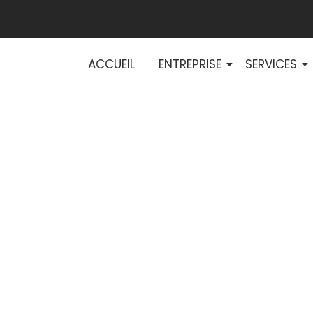
ACCUEIL
ENTREPRISE
SERVICES
égies pour optimi
lairage dans les 
industriels