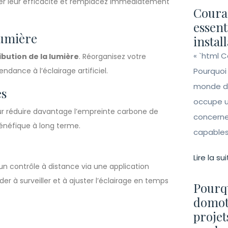
ser leur efficacité et remplacez immédiatement
Couran
essent
Lumière
instal
« `html 
ibution de la lumière
. Réorganisez votre
ndance à l’éclairage artificiel.
Pourquoi
monde de 
es
occupe un
our réduire davantage l’empreinte carbone de
concerne 
bénéfique à long terme.
capables 
Lire la sui
n contrôle à distance via une application
r à surveiller et à ajuster l’éclairage en temps
Pourqu
domot
projet