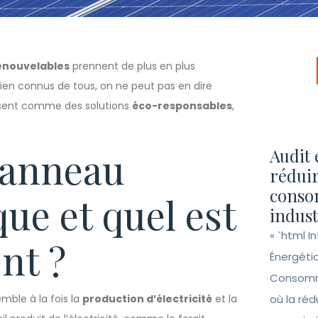
enouvelables
prennent de plus en plus
ien connus de tous, on ne peut pas en dire
aissent comme des solutions
éco-responsables
,
panneau
Audit 
réduir
conso
que et quel est
indust
« `html I
nt ?
Énergéti
Consomma
mble à la fois la
production d’électricité
et la
où la ré