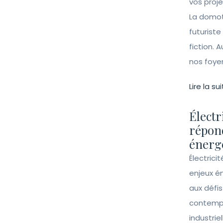
vos proj
La domot
futuriste
fiction. A
nos foye
Lire la sui
Électr
répon
énergé
Électrici
enjeux é
aux défi
contempo
industrie