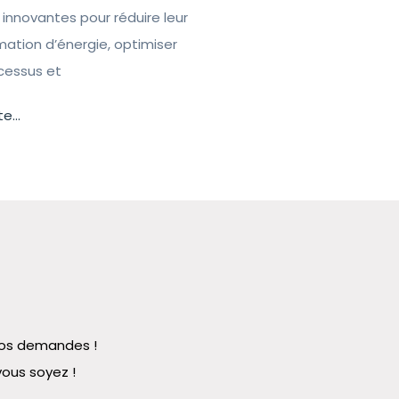
 innovantes pour réduire leur
tion d’énergie, optimiser
ocessus et
te...
 vos demandes !
vous soyez !