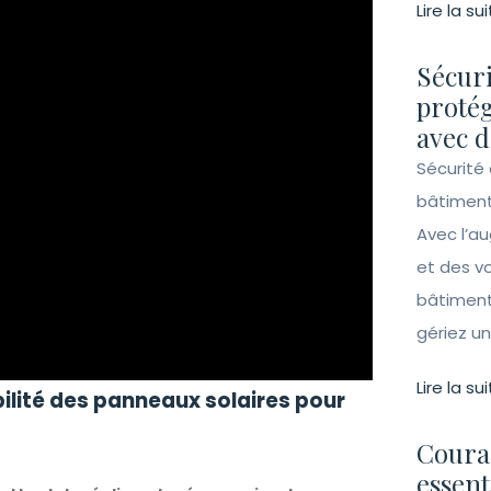
Lire la sui
Sécuri
protég
avec d
Sécurité 
bâtiment
Avec l’a
et des vo
bâtiment
gériez un 
Lire la sui
ilité des panneaux solaires pour
Couran
essent