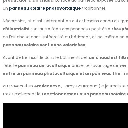
production d’air chaud
. La face du panneau exposée au solei
un
panneau solaire photovoltaïque
traditionnel.
Néanmoins, et c’est justement ce qui est moins connu du grand
d’électricité
sur l’autre face des panneaux peut être
récupér
de l’air chaud dans l’intégralité du bâtiment, et ce, même en 
panneau solaire sont donc valorisées
.
Avant d’être insufflé dans le bâtiment, cet
air chaud est filtr
l’été, le
panneau aérovoltaïque
présente l’avantage de
vent
entre un panneau photovoltaïque et un panneau therm
Au travers d’un
Atelier Rexel
, Jamy Gourmaud (le journaliste e
très simplement le
fonctionnement d’un panneau solaire 