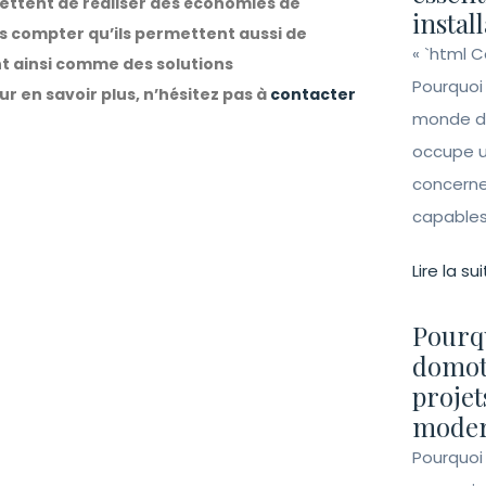
ettent de réaliser des économies de
instal
ns compter qu’ils permettent aussi de
« `html 
nt ainsi comme des solutions
Pourquoi
 en savoir plus, n’hésitez pas à
contacter
monde de 
occupe un
concerne 
capables 
Lire la sui
Pourqu
domot
projet
moder
Pourquoi