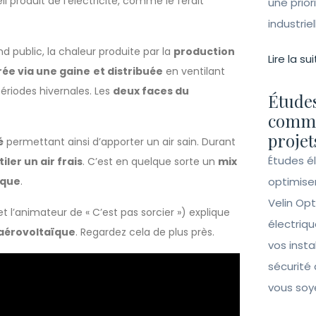
l produit de l’électricité, comme le ferait
une prior
industrie
 public, la chaleur produite par la
production
Lire la sui
ée via une gaine
et distribuée
en ventilant
périodes hivernales. Les
deux faces du
Études
comme
projet
é
permettant ainsi d’apporter un air sain. Durant
Études é
iler un air frais
. C’est en quelque sorte un
mix
ique
.
optimise
Velin Opt
t l’animateur de « C’est pas sorcier ») explique
électriqu
aérovoltaïque
. Regardez cela de plus près.
vos insta
sécurité 
vous soy