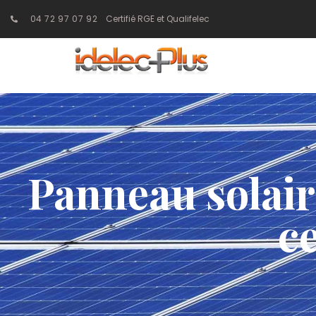
04 72 97 07 92
Certifié RGE et Qualifelec
Panneau solair
ce