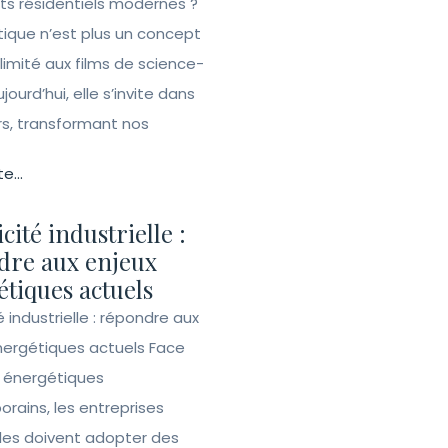
ets résidentiels modernes ?
ique n’est plus un concept
 limité aux films de science-
ujourd’hui, elle s’invite dans
rs, transformant nos
te...
icité industrielle :
dre aux enjeux
tiques actuels
té industrielle : répondre aux
nergétiques actuels Face
s énergétiques
rains, les entreprises
lles doivent adopter des