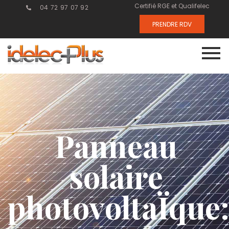
Certifié RGE et Qualifelec
04 72 97 07 92
PRENDRE RDV
Panneau
solaire
photovoltaÏque