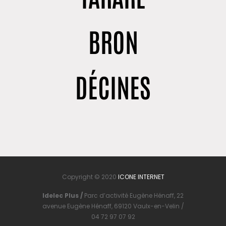
BRON
DÉCINES
Copyright © 2020
ICONE INTERNET
Idelec Plus /
Parc d’activité Eugène Hénaff, 22
avenue Eugène Hénaff, 69120 Vaulx-en-Velin /
04 72 97 07 92