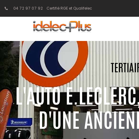
04 72 97 07 92
Certifié RGE et Qualifelec
TERTIAI
L'AUTO E.LECLERC
D'UNE ANCIEN