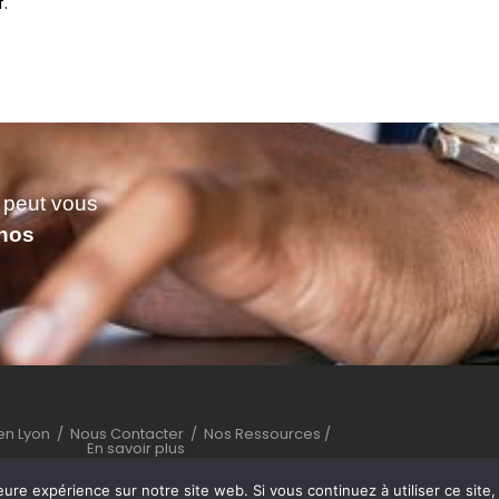
f.
s peut vous
 nos
ien Lyon
/
Nous Contacter
/
Nos Ressources
/
En savoir plus
eure expérience sur notre site web. Si vous continuez à utiliser ce sit