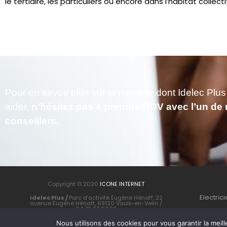
le tertiaire, les particuliers ou encore dans l’habitat collecti
Pour en savoir plus sur la manière dont Idelec Plu
aider,
n’hésitez pas à prendre RDV avec l’un de
conseillers.
Copyright © 2020
ICONE INTERNET
Electric
Idelec Plus /
Parc d’activité Eugène Hénaff, 22
avenue Eugène Hénaff, 69120 Vaulx-en-Velin /
04 72 97 07 92
Créé par
Icone Internet
/
Création de site internet
et
enseigne
Nous utilisons des cookies pour vous garantir la meill