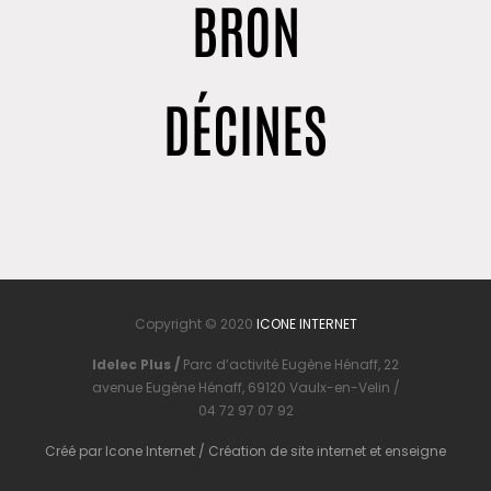
BRON
DÉCINES
Copyright © 2020
ICONE INTERNET
Idelec Plus /
Parc d’activité Eugène Hénaff, 22
avenue Eugène Hénaff, 69120 Vaulx-en-Velin /
04 72 97 07 92
Créé par
Icone Internet
/
Création de site internet
et
enseigne