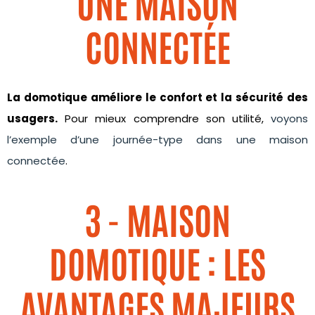
UNE MAISON
CONNECTÉE
La domotique améliore le confort et la sécurité des
usagers.
Pour mieux comprendre son utilité,
voyons
l’exemple d’une journée-type dans une maison
connectée
.
3 - MAISON
DOMOTIQUE : LES
AVANTAGES MAJEURS