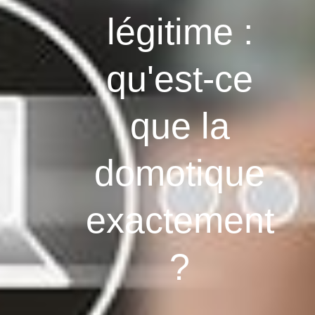
légitime :
qu'est-ce
que la
domotique
exactement
?