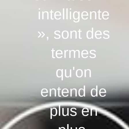
intelligente
», sont des
termes
qu'on
entend de
plus en