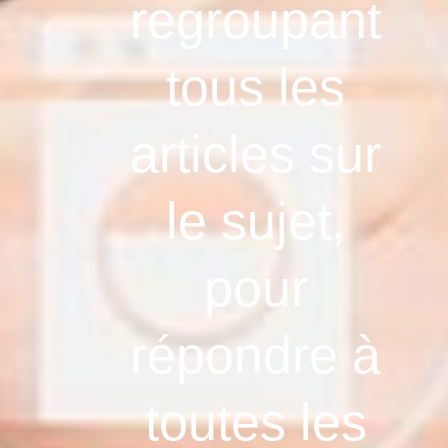
regroupant
tous les
articles sur
le sujet,
pour
répondre à
toutes les