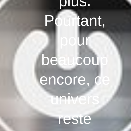
plus.
Pourtant,
pour
beaucoup
encore, ce
univers
reste