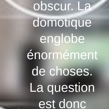
obscur. La
domotique
englobe
énormément
de choses.
La question
est donc