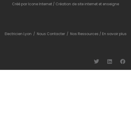
Créé par
Icone Internet
/
Création de site internet
et
enseigne
Electricien Lyon
/
Nous Contacter
/
Nos Ressources
/
En savoir plus