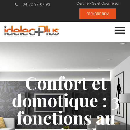
Certifié RGE et Qualifelec
04 72 97 07 92
PRENDRE RDV
Confort et
domotique : 3
fonctions au