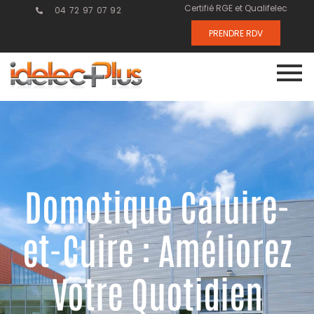
Certifié RGE et Qualifelec
04 72 97 07 92
PRENDRE RDV
Domotique Caluire-
et-Cuire : Améliorez
Votre Quotidien