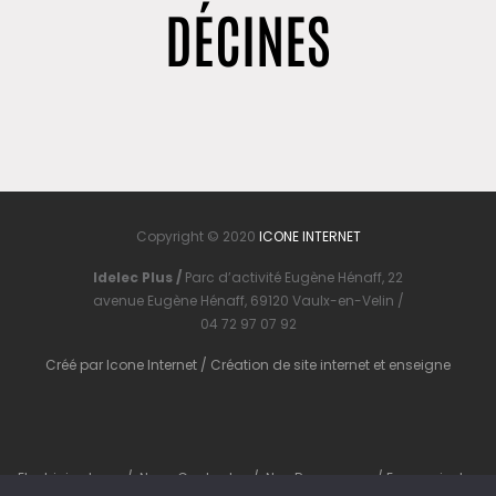
DÉCINES
Copyright © 2020
ICONE INTERNET
Idelec Plus /
Parc d’activité Eugène Hénaff, 22
avenue Eugène Hénaff, 69120 Vaulx-en-Velin /
04 72 97 07 92
Créé par
Icone Internet
/
Création de site internet
et
enseigne
Electricien Lyon
/
Nous Contacter
/
Nos Ressources
/
En savoir plus