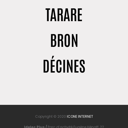
TARARE
BRON
DÉCINES
Copyright © 2020
ICONE INTERNET
Idelec Plus /
Parc d’activité Eugène Hénaff, 22