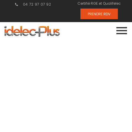
Certifié RGE et Qualifelec
04 72 97 07 92
PRENDRE RDV
Audit
énergétique :
un levier pour