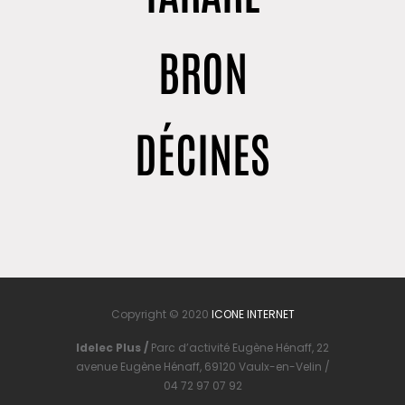
BRON
DÉCINES
Copyright © 2020
ICONE INTERNET
Idelec Plus /
Parc d’activité Eugène Hénaff, 22
avenue Eugène Hénaff, 69120 Vaulx-en-Velin /
04 72 97 07 92