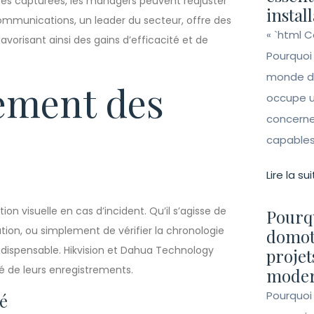
ces capturées, les managers peuvent réajuster
instal
ommunications, un leader du secteur, offre des
« `html 
favorisant ainsi des gains d’efficacité et de
Pourquoi
monde de 
lement des
occupe un
concerne 
capables 
Lire la sui
n visuelle en cas d’incident. Qu’il s’agisse de
Pourqu
on, ou simplement de vérifier la chronologie
domot
dispensable. Hikvision et Dahua Technology
projet
té de leurs enregistrements.
moder
Pourquoi
té