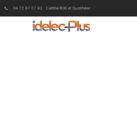
04 72 97 07 92
Certifié RGE et Qualifelec
Les avantage
vidéo-surveilla