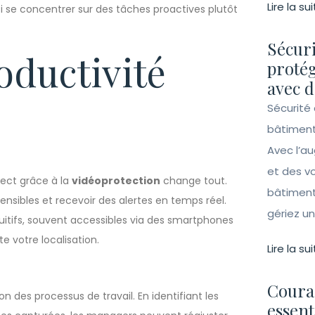
Lire la sui
i se concentrer sur des tâches proactives plutôt
Sécuri
oductivité
protég
avec d
Sécurité 
bâtiment
Avec l’a
et des vo
irect grâce à la
vidéoprotection
change tout.
bâtiment
sensibles et recevoir des alertes en temps réel.
gériez un 
uitifs, souvent accessibles via des smartphones
e votre localisation.
Lire la sui
Couran
n des processus de travail. En identifiant les
essent