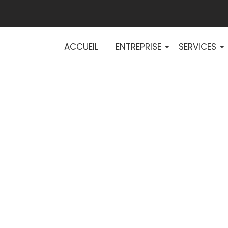
ACCUEIL
ENTREPRISE
SERVICES
s d’une installat
nce pour votre e