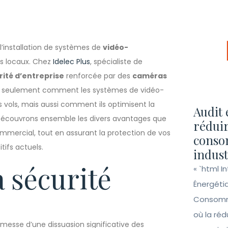
l’installation de systèmes de
vidéo-
os locaux. Chez
Idelec Plus
, spécialiste de
rité d’entreprise
renforcée par des
caméras
on seulement comment les systèmes de vidéo-
es vols, mais aussi comment ils optimisent la
Audit 
Découvrons ensemble les divers avantages que
réduir
mercial, tout en assurant la protection de vos
conso
tifs actuels.
indust
 sécurité
« `html I
Énergéti
Consomma
où la ré
messe d’une dissuasion significative des