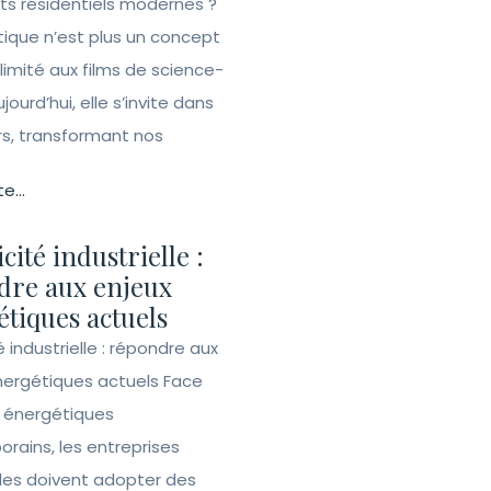
ets résidentiels modernes ?
ique n’est plus un concept
 limité aux films de science-
ujourd’hui, elle s’invite dans
rs, transformant nos
te...
icité industrielle :
dre aux enjeux
tiques actuels
té industrielle : répondre aux
nergétiques actuels Face
s énergétiques
rains, les entreprises
lles doivent adopter des