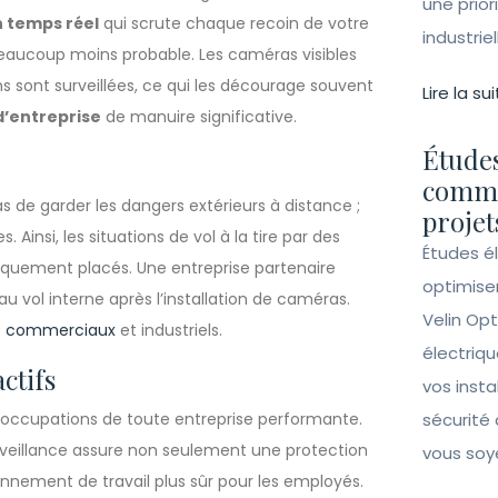
une prior
n temps réel
qui scrute chaque recoin de votre
industrie
beaucoup moins probable. Les caméras visibles
s sont surveillées, ce qui les décourage souvent
Lire la sui
d’entreprise
de manuire significative.
Études
comme
 de garder les dangers extérieurs à distance ;
projet
 Ainsi, les situations de vol à la tire par des
Études é
giquement placés. Une entreprise partenaire
optimise
au vol interne après l’installation de caméras.
Velin Opt
s commerciaux
et industriels.
électriqu
ctifs
vos insta
réoccupations de toute entreprise performante.
sécurité 
veillance assure non seulement une protection
vous soy
nnement de travail plus sûr pour les employés.