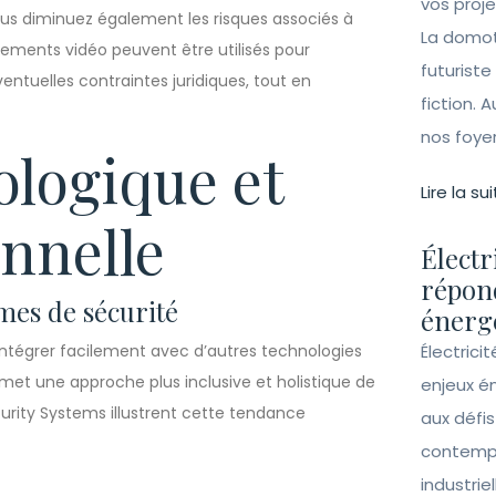
vos proj
vous diminuez également les risques associés à
La domot
trements vidéo peuvent être utilisés pour
futuriste
ventuelles contraintes juridiques, tout en
fiction. A
nos foye
ologique et
Lire la sui
onnelle
Électr
répon
èmes de sécurité
énergé
intégrer facilement avec d’autres technologies
Électrici
met une approche plus inclusive et holistique de
enjeux é
curity Systems illustrent cette tendance
aux défi
contempo
industrie