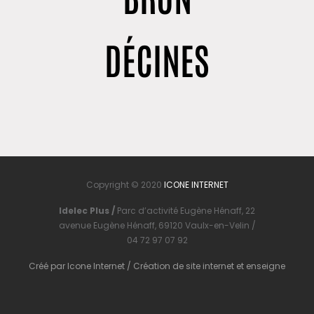
DÉCINES
Copyright © 2020
ICONE INTERNET
Idelec Plus /
Parc d’activité Eugène Hénaff, 22
avenue Eugène Hénaff, 69120 Vaulx-en-Velin /
04 72 97 07 92
Créé par
Icone Internet
/
Création de site internet
et
enseigne